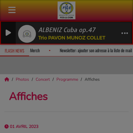
ALBENIZ Cuba op.47
Trio PAVON MUNOZ COLLET
album-surprise!
Fan Releases & Merch
Newsletter: ajouter son ad
FLASH NEWS
Photos
Concert
Programme
Affiches
Affiches
01 AVRIL 2023