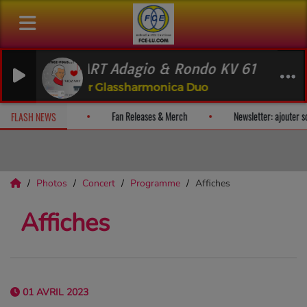
ZART Adagio & Rondo KV 617
ener Glassharmonica Duo
t nous) plaisir et recevez un album-surprise!
Fan Releases & Merch
FLASH NEWS
Photos
Concert
Programme
Affiches
Affiches
01 AVRIL 2023