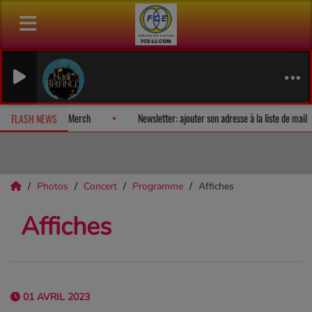
Nadi Balance (f
Angélique Kidjo
album-surprise!
Fan Releases & Merch
Newsletter: ajouter son ad
FLASH NEWS
Photos
Concert
Programme
Affiches
Affiches
01 AVRIL 2023