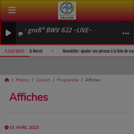
 groß" BWV 622 -LIVE-
n album-surprise!
Fan Releases & Merch
Newsletter: ajouter son 
FLASH NEWS
Photos
Concert
Programme
Affiches
Affiches
01 AVRIL 2023