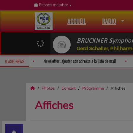
Espace membre
ACCUEIL
RADIO
BRUCKNER Symphoni
Gerd Schaller, Philharm
Fan Releases & Merch
Newsletter: ajouter son adresse à la liste d
FLASH NEWS
Photos
Concert
Programme
Affiches
Affiches