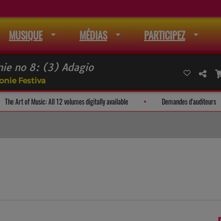
MUSIQUE
MÉDIAS
PARTICIPEZ
e no 8: (3) Adagio
onie Festiva
e mail
The Art of Music: All 12 volumes digitally available
Demand