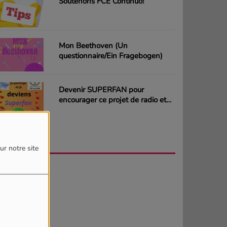
Soutenons FCE Continuo!
Mon Beethoven (Un
questionnaire/Ein Fragebogen)
Devenir SUPERFAN pour
encourager ce projet de radio et
gagner des CD ou des cartes
cadeaux
AGENDA
PLUS
ur notre site