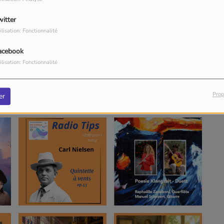
witter
ilisation: Fonctionnalité
acebook
ilisation: Fonctionnalité
Prop
er