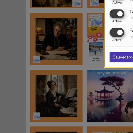
Activé
T
Ut
Activé
F
Ut
Activé
Sauvegard