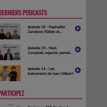
DERNIERS PODCASTS
PLUS
épisode 16 - Raphaëlle
Zaneboni, flûtiste et
compositrice
épisode 15 - Mark
Campbell, organist, pianist
& composer (interview in
english)
épisode 14 - Les
instruments de Juan Ullibarri
PARTICIPEZ
PLUS