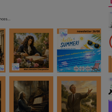
ces...