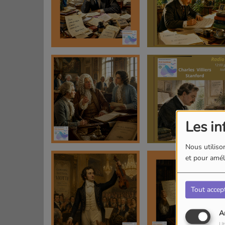
Les in
Nous utilison
et pour améli
Tout accep
A
Ut