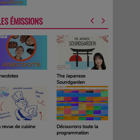
LES ÉMISSIONS
necdotes
The Japanese
La Grille d
Soundgarden
programm
DIMANCH
 revue de cuisine
Découvrons toute la
La Grille d
programmation
programm