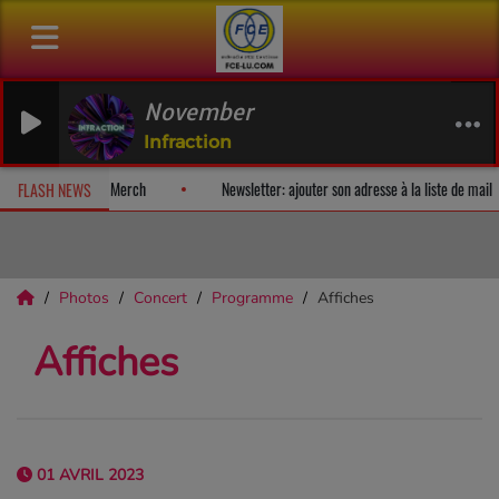
November
Infraction
album-surprise!
Fan Releases & Merch
Newsletter: ajouter son ad
FLASH NEWS
Photos
Concert
Programme
Affiches
Affiches
01 AVRIL 2023