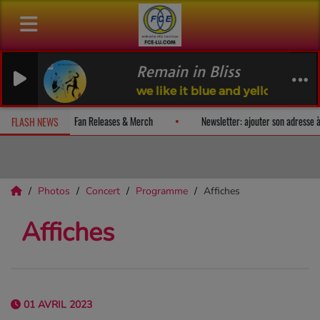
Remain in Bliss
we like it blue and yellow (FCE Continuo)
ir et recevez un album-surprise!
Fan Releases & Merch
Newslette
FLASH NEWS
Photos
Concert
Programme
Affiches
Affiches
01 AVRIL 2023