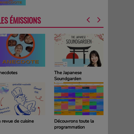
LES ÉMISSIONS
necdotes
The Japanese
La Grille d
Soundgarden
programm
DIMANCH
 revue de cuisine
Découvrons toute la
La Grille d
programmation
programm