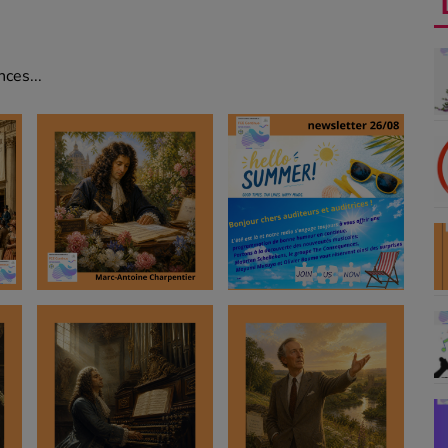
ces...