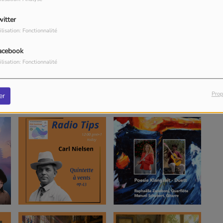
witter
ilisation: Fonctionnalité
acebook
ilisation: Fonctionnalité
Prop
er