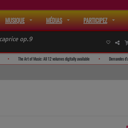
MUSIQUE
MÉDIAS
PARTICIPEZ
aprice op.9
à la liste de mail
The Art of Music: All 12 volumes digitally available