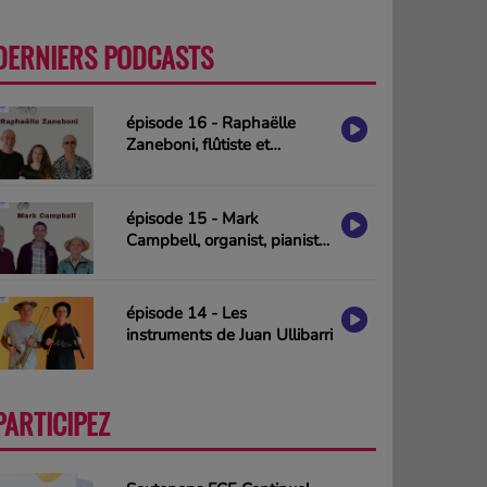
DERNIERS PODCASTS
PLUS
épisode 16 - Raphaëlle
Zaneboni, flûtiste et
compositrice
épisode 15 - Mark
Campbell, organist, pianist
& composer (interview in
english)
épisode 14 - Les
instruments de Juan Ullibarri
PARTICIPEZ
PLUS