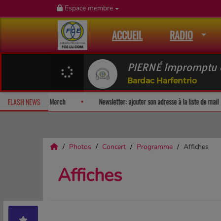
Espace membre
ACCUEIL
RADIO
PIERNÉ Impromptu c
Bardac Harfentrio
surprise!
Fan Releases & Merch
Newsletter: ajouter son adresse 
FLASH NEWS
Photos
Concert
Programme
Affiches
Affiches