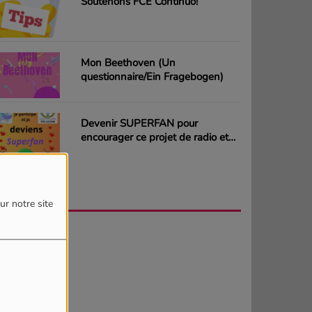
Soutenons FCE Continuo!
Mon Beethoven (Un
questionnaire/Ein Fragebogen)
Devenir SUPERFAN pour
encourager ce projet de radio et
gagner des CD ou des cartes
cadeaux
AGENDA
PLUS
ur notre site