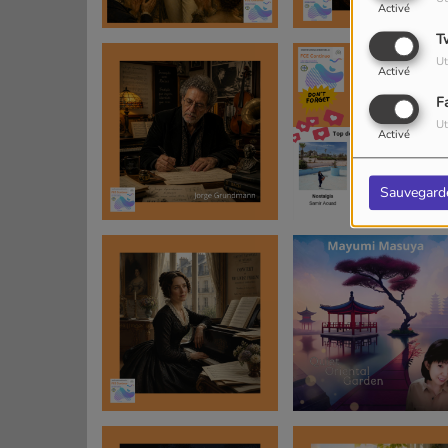
Activé
T
Ut
Activé
F
Ut
Activé
Sauvegard