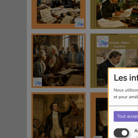
Les in
Nous utilison
et pour améli
Tout accep
A
Ut