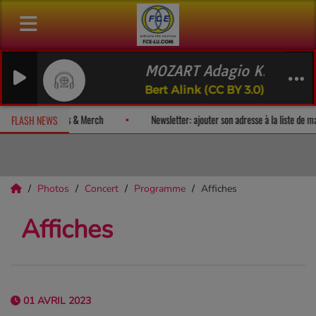
MOZART Adagio K356 (arr. Alink)
Bert Alink (CC BY 3.0)
un album-surprise!
Fan Releases & Merch
Newsletter: ajouter son
FLASH NEWS
Photos
Concert
Programme
Affiches
Affiches
01 AVRIL 2023