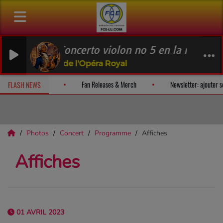
 Concerto violon no 5 en la majeur: (2) Adagi
tre de l'Opéra Royal
t nous) plaisir et recevez un album-surprise!
Fan Releases & Merch
FLASH NEWS
Photos
Concert
Programme
Affiches
Affiches
01 AVRIL 2023