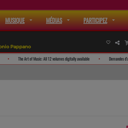
MUSIQUE
MÉDIAS
PARTICIPEZ
tonio Pappano
la liste de mail
The Art of Music: All 12 volumes digitally available