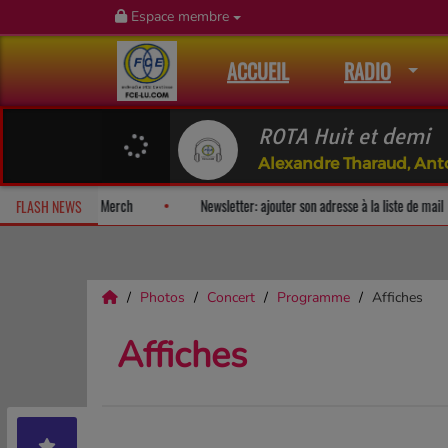
Espace membre
ACCUEIL
RADIO
ROTA Huit et demi
Alexandre Tharaud, An
rprise!
Fan Releases & Merch
Newsletter: ajouter son adresse à 
FLASH NEWS
Photos
Concert
Programme
Affiches
Affiches