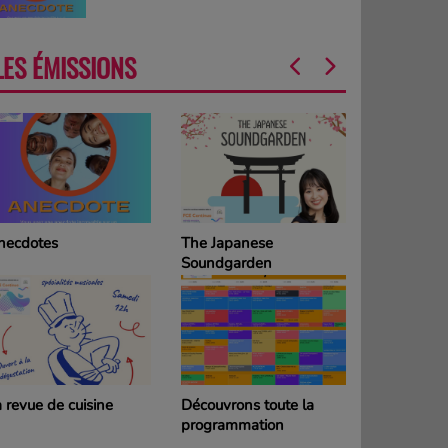
LES ÉMISSIONS
necdotes
The Japanese
La Grille d
Soundgarden
programm
DIMANCH
 revue de cuisine
Découvrons toute la
La Grille d
programmation
programm