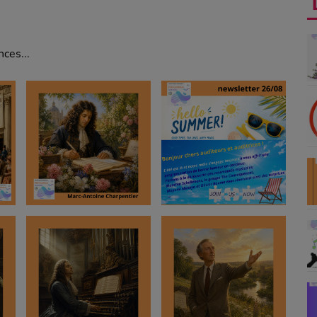
ces...