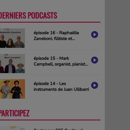
DERNIERS PODCASTS
PLUS
épisode 16 - Raphaëlle
Zaneboni, flûtiste et
compositrice
épisode 15 - Mark
Campbell, organist, pianist
& composer (interview in
english)
épisode 14 - Les
instruments de Juan Ullibarri
PARTICIPEZ
PLUS