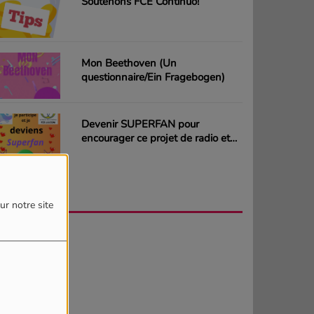
Soutenons FCE Continuo!
Mon Beethoven (Un
questionnaire/Ein Fragebogen)
Devenir SUPERFAN pour
encourager ce projet de radio et
gagner des CD ou des cartes
cadeaux
AGENDA
PLUS
ur notre site