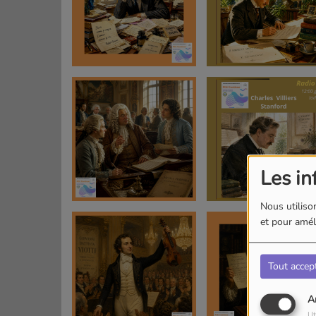
Les in
Nous utilison
et pour améli
Tout accep
A
Ut