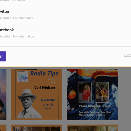
witter
ilisation: Fonctionnalité
acebook
ilisation: Fonctionnalité
Prop
er