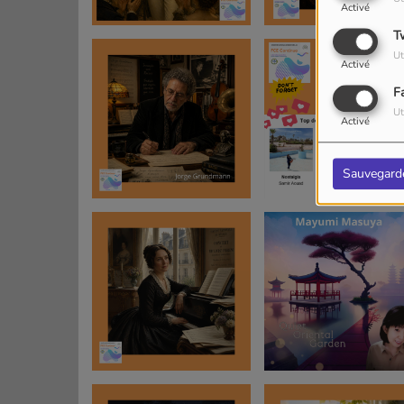
Activé
T
Ut
Activé
F
Ut
Activé
Sauvegard