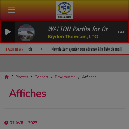
WALTON Partita for Orchestra
Bryden Thomson, LPO
-surprise!
Fan Releases & Merch
Newsletter: ajouter son adresse
FLASH NEWS
Photos
Concert
Programme
Affiches
Affiches
01 AVRIL 2023