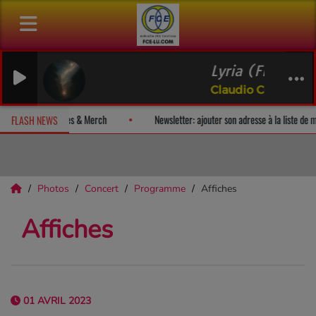
Lyria (From a Secret Place
Claudio Constantini
 un album-surprise!
Fan Releases & Merch
Newsletter: ajouter so
FLASH NEWS
Photos
Concert
Programme
Affiches
Affiches
01 AVRIL 2023