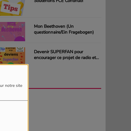
Soutenons FCE Continuo!
Mon Beethoven (Un
questionnaire/Ein Fragebogen)
Devenir SUPERFAN pour
encourager ce projet de radio et
gagner des CD ou des cartes
cadeaux
AGENDA
PLUS
ur notre site