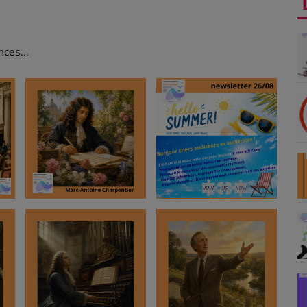
ces...