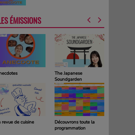
LES ÉMISSIONS
necdotes
The Japanese
La Grille d
Soundgarden
programm
DIMANCH
 revue de cuisine
Découvrons toute la
La Grille d
programmation
programm