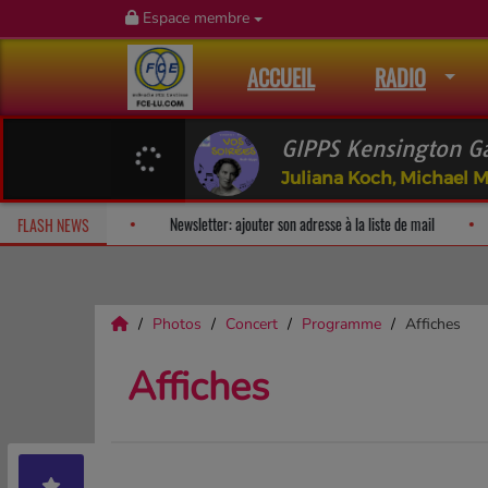
Espace membre
ACCUEIL
RADIO
GIPPS Kensington G
Juliana Koch, Michael 
!
Fan Releases & Merch
Newsletter: ajouter son adresse à la list
FLASH NEWS
Photos
Concert
Programme
Affiches
Affiches