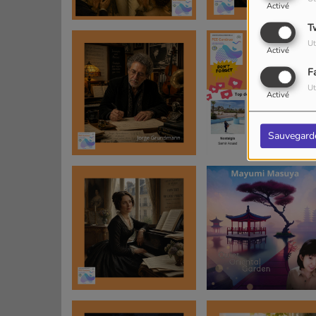
Activé
T
Ut
Activé
F
Ut
Activé
Sauvegard