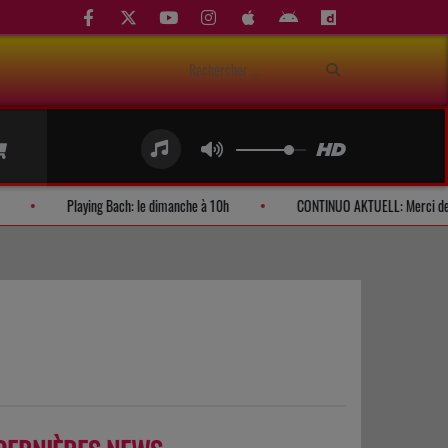
andes d'auditeurs
Playing Bach: le dimanche à 10h
CONTINUO AK