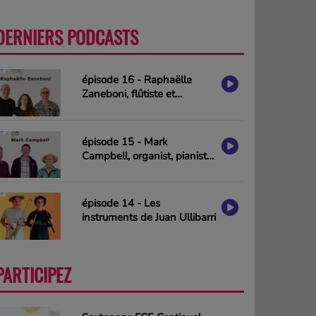
DERNIERS PODCASTS
PLUS
épisode 16 - Raphaëlle
Zaneboni, flûtiste et
compositrice
épisode 15 - Mark
Campbell, organist, pianist
& composer (interview in
english)
épisode 14 - Les
instruments de Juan Ullibarri
PARTICIPEZ
PLUS