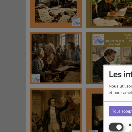
Les in
Nous utilison
et pour améli
Tout accep
A
Ut