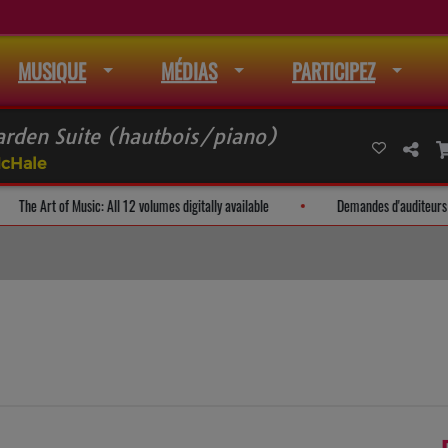
MUSIQUE
MÉDIAS
PARTICIPEZ
arden Suite (hautbois/piano)
McHale
e de mail
The Art of Music: All 12 volumes digitally available
Dem