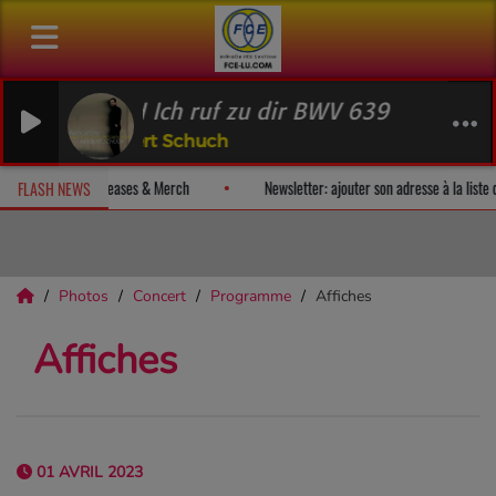
ACH Ich ruf zu dir BWV 639
erbert Schuch
evez un album-surprise!
Fan Releases & Merch
Newsletter: ajoute
FLASH NEWS
Photos
Concert
Programme
Affiches
Affiches
01 AVRIL 2023