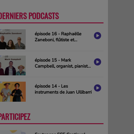
DERNIERS PODCASTS
PLUS
épisode 16 - Raphaëlle
Zaneboni, flûtiste et
compositrice
épisode 15 - Mark
Campbell, organist, pianist
& composer (interview in
english)
épisode 14 - Les
instruments de Juan Ullibarri
PARTICIPEZ
PLUS