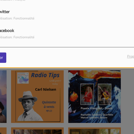
witter
ilisation: Fonctionnalité
acebook
ilisation: Fonctionnalité
Prop
er