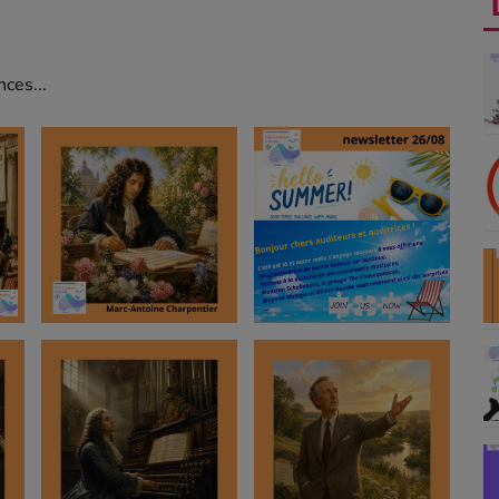
ces...