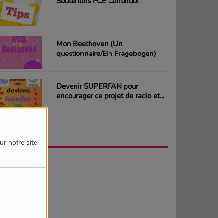
Soutenons FCE Continuo!
Mon Beethoven (Un
questionnaire/Ein Fragebogen)
Devenir SUPERFAN pour
encourager ce projet de radio et
gagner des CD ou des cartes
cadeaux
AGENDA
PLUS
ur notre site