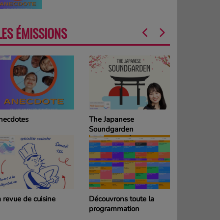
LES ÉMISSIONS
necdotes
The Japanese
La Grille d
Soundgarden
programm
DIMANCH
 revue de cuisine
Découvrons toute la
La Grille d
programmation
programm