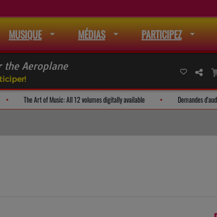
MUSIQUE
MÉDIAS
PARTICIPEZ
 the Aeroplane
iciper!
a liste de mail
The Art of Music: All 12 volumes digitally available