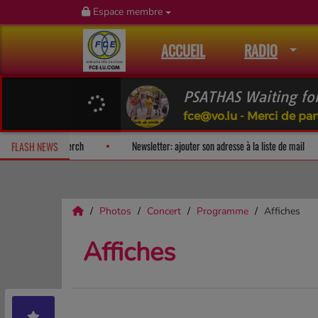
Espace membre
ACCUEIL
RADIO
PSATHAS Waiting for
fce@vo.lu - Merci de part
rprise!
Fan Releases & Merch
Newsletter: ajouter son adresse à l
FLASH NEWS
Photos
Concert
Programme
Affiches
Affiches