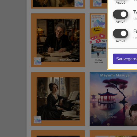
Activé
T
Ut
Activé
F
Ut
Activé
Sauvegard