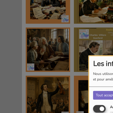
Les in
Nous utilison
et pour améli
Tout accep
A
Ut