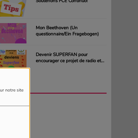
Soutenons FCE Continuo!
Mon Beethoven (Un
questionnaire/Ein Fragebogen)
Devenir SUPERFAN pour
encourager ce projet de radio et
gagner des CD ou des cartes
cadeaux
AGENDA
PLUS
ur notre site