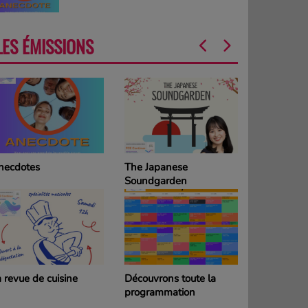
LES ÉMISSIONS
necdotes
The Japanese
La Grille d
Soundgarden
programm
DIMANCH
 revue de cuisine
Découvrons toute la
La Grille d
programmation
programm