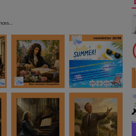
ces...