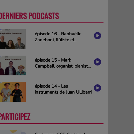
DERNIERS PODCASTS
PLUS
épisode 16 - Raphaëlle
Zaneboni, flûtiste et
compositrice
épisode 15 - Mark
Campbell, organist, pianist
& composer (interview in
english)
épisode 14 - Les
instruments de Juan Ullibarri
PARTICIPEZ
PLUS