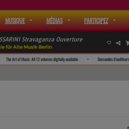
MUSIQUE
MÉDIAS
PARTICIPEZ
ESSARINI Stravaganza Ouverture
e für Alte Musik Berlin
e de mail
The Art of Music: All 12 volumes digitally available
Dem