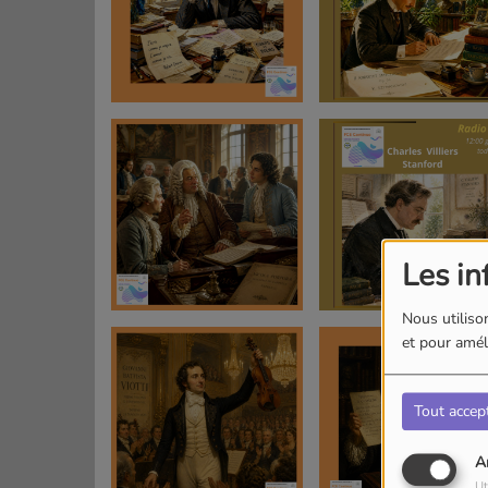
Les in
Nous utilison
et pour améli
Tout accep
A
Ut