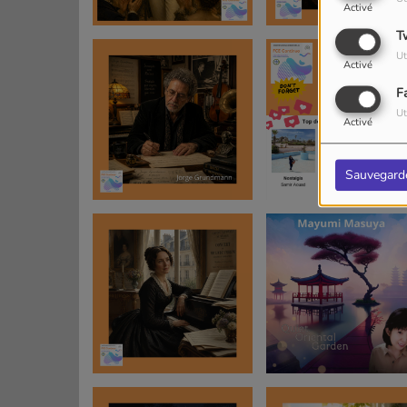
Activé
T
Ut
Activé
F
Ut
Activé
Sauvegard