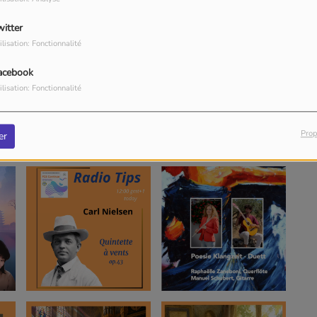
witter
ilisation: Fonctionnalité
acebook
ilisation: Fonctionnalité
Prop
er