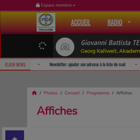
Espace membre
ACCUEIL
RADIO
Giovanni Battista T
Georg Kallweit, Akademi
!
Fan Releases & Merch
Newsletter: ajouter son adresse à la list
FLASH NEWS
Photos
Concert
Programme
Affiches
Affiches