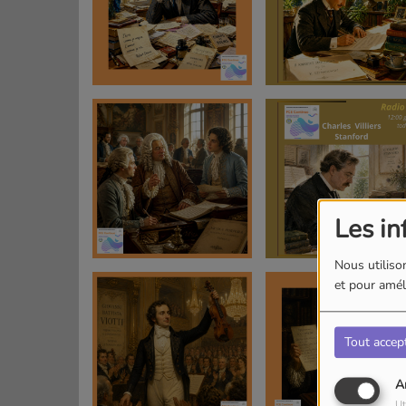
Les in
Nous utilison
et pour améli
Tout accep
A
Ut