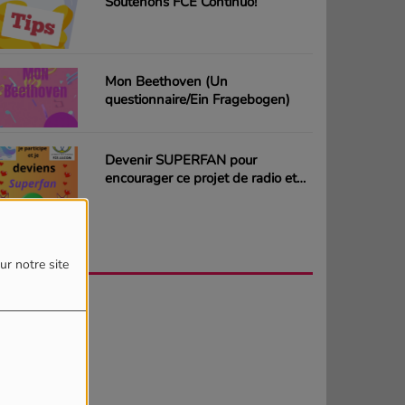
Soutenons FCE Continuo!
Mon Beethoven (Un
questionnaire/Ein Fragebogen)
Devenir SUPERFAN pour
encourager ce projet de radio et
gagner des CD ou des cartes
cadeaux
AGENDA
PLUS
ur notre site