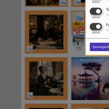
Activé
T
Ut
Activé
F
Ut
Activé
Sauvegard