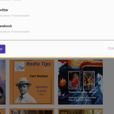
witter
ilisation: Fonctionnalité
acebook
ilisation: Fonctionnalité
Prop
er