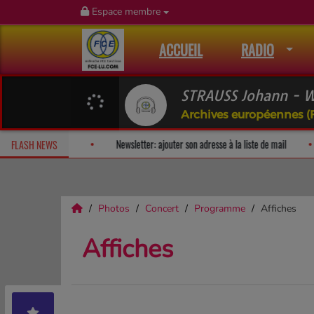
Espace membre
ACCUEIL
RADIO
STRAUSS Johann - W
Archives européennes (
e!
Fan Releases & Merch
Newsletter: ajouter son adresse à la lis
FLASH NEWS
Photos
Concert
Programme
Affiches
Affiches