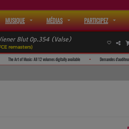
MUSIQUE
MÉDIAS
PARTICIPEZ
iener Blut Op.354 (Valse)
FCE remasters)
te de mail
The Art of Music: All 12 volumes digitally available
De