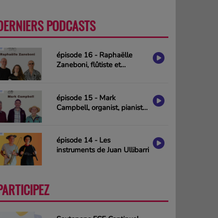
DERNIERS PODCASTS
PLUS
épisode 16 - Raphaëlle
Zaneboni, flûtiste et
compositrice
épisode 15 - Mark
Campbell, organist, pianist
& composer (interview in
english)
épisode 14 - Les
instruments de Juan Ullibarri
PARTICIPEZ
PLUS