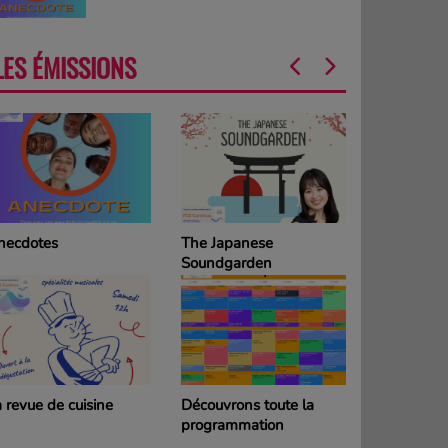
LES ÉMISSIONS
necdotes
The Japanese
La Grille d
Soundgarden
programm
DIMANCH
 revue de cuisine
Découvrons toute la
La Grille d
programmation
programm