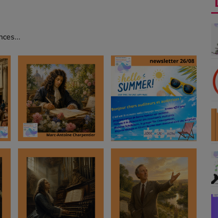
ces...