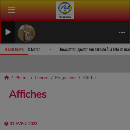
The Sphinx
Natalya, The 
 album-surprise!
Fan Releases & Merch
Newsletter: ajouter son a
FLASH NEWS
Photos
Concert
Programme
Affiches
Affiches
01 AVRIL 2023