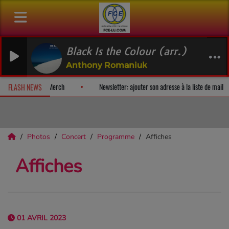
Black Is the Colour (arr.)
Anthony Romaniuk
lbum-surprise!
Fan Releases & Merch
Newsletter: ajouter son adr
FLASH NEWS
Photos
Concert
Programme
Affiches
Affiches
01 AVRIL 2023