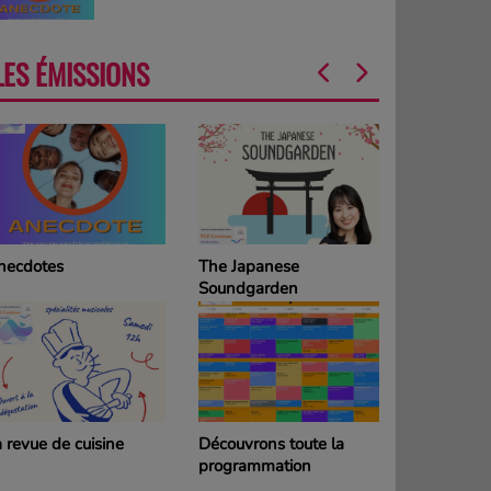
LES ÉMISSIONS
necdotes
The Japanese
La Grille d
Soundgarden
programm
DIMANCH
 revue de cuisine
Découvrons toute la
La Grille d
programmation
programm