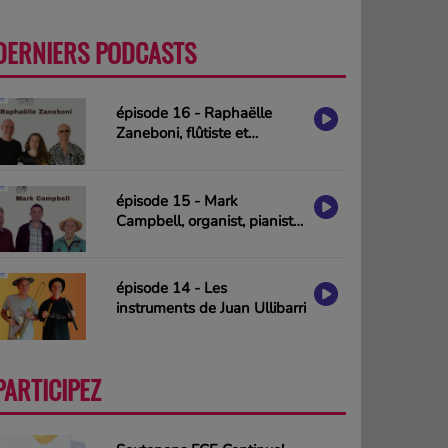
DERNIERS PODCASTS
PLUS
épisode 16 - Raphaëlle
Zaneboni, flûtiste et
compositrice
épisode 15 - Mark
Campbell, organist, pianist
& composer (interview in
english)
épisode 14 - Les
instruments de Juan Ullibarri
PARTICIPEZ
PLUS