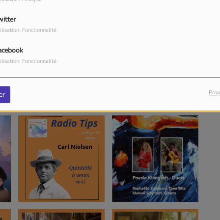
witter
ilisation: Fonctionnalité
acebook
ilisation: Fonctionnalité
Prop
er