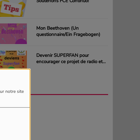
Soutenons FCE Continuo!
Mon Beethoven (Un
questionnaire/Ein Fragebogen)
Devenir SUPERFAN pour
encourager ce projet de radio et
gagner des CD ou des cartes
cadeaux
AGENDA
PLUS
ur notre site