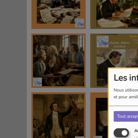
Les in
Nous utilison
et pour améli
Tout accep
A
Ut