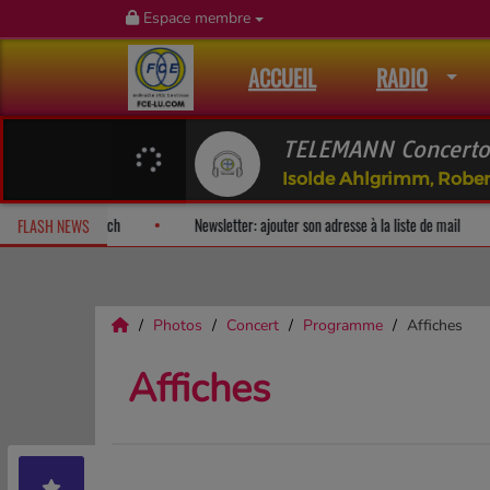
Espace membre
ACCUEIL
RADIO
TELEMANN Concerto 
ise!
Fan Releases & Merch
Newsletter: ajouter son adresse à la l
FLASH NEWS
Photos
Concert
Programme
Affiches
Affiches