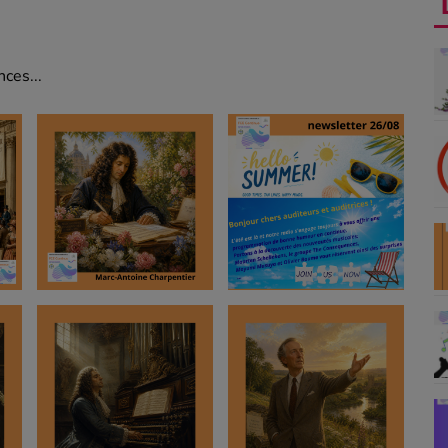
ces...