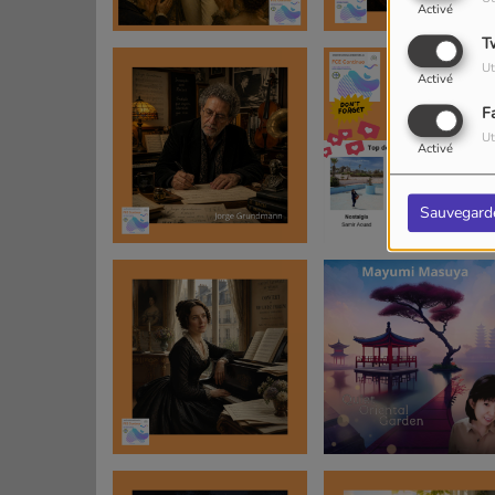
Activé
T
Ut
Activé
F
Ut
Activé
Sauvegard