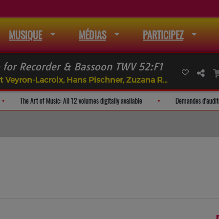
MUSIQUE
MÉDIAS
PARTICIPEZ
for Recorder & Bassoon TWV 52:F1
Isolde Ahlgrimm, Robert Veyron-Lacroix, Hans Pischner, Zuzana Ruzicková (CC PDM 1.0)
iste de mail
The Art of Music: All 12 volumes digitally available