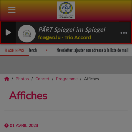
PÄRT Spiegel im Spiegel
fce@vo.lu - Trio Accord
bum-surprise!
Fan Releases & Merch
Newsletter: ajouter son adre
FLASH NEWS
Photos
Concert
Programme
Affiches
Affiches
01 AVRIL 2023