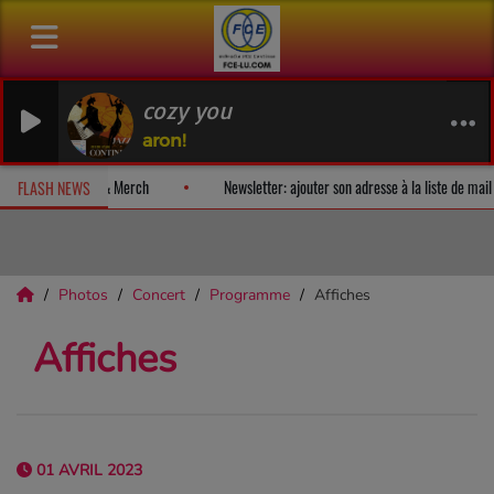
cozy you
aron!
 album-surprise!
Fan Releases & Merch
Newsletter: ajouter son a
FLASH NEWS
Photos
Concert
Programme
Affiches
Affiches
01 AVRIL 2023