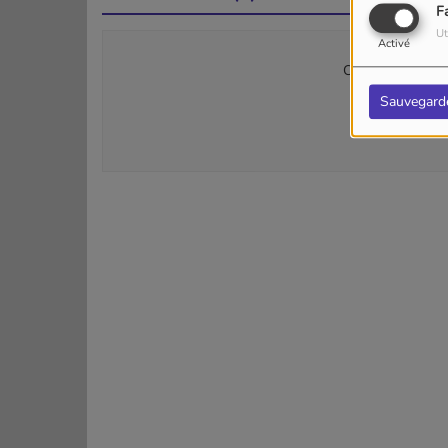
F
Ut
Activé
Connectez-vous p
Sauvegard
SE