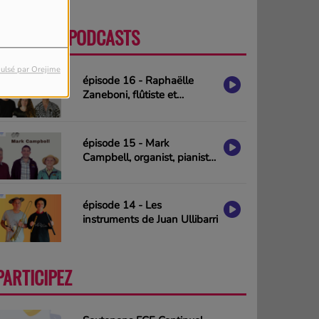
DERNIERS PODCASTS
PLUS
ulsé par Orejime
épisode 16 - Raphaëlle
Zaneboni, flûtiste et
compositrice
épisode 15 - Mark
Campbell, organist, pianist
& composer (interview in
english)
épisode 14 - Les
instruments de Juan Ullibarri
PARTICIPEZ
PLUS