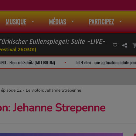
MUSIQUE
MÉDIAS
PARTICIPEZ
ürkischer Eullenspiegel: Suite -LIVE-
Festival 260301)
ANTATE DOMINO - Heinrich Schütz (AD LIBITUM)
LetzListen - une applicatio
épisode 12 - Le violon: Jehanne Strepenne
on: Jehanne Strepenne