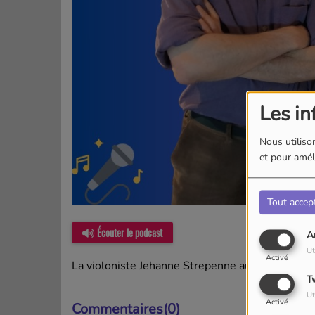
Les in
Nous utilison
et pour améli
Tout accep
Écouter le podcast
A
Ut
Activé
La violoniste Jehanne Strepenne au micro de Vin
T
Ut
Activé
Commentaires(0)