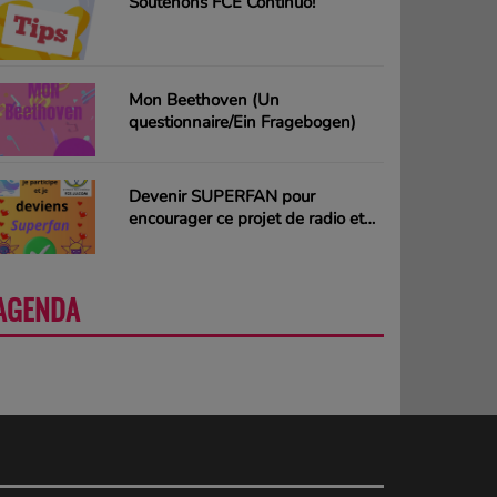
Soutenons FCE Continuo!
Mon Beethoven (Un
questionnaire/Ein Fragebogen)
Devenir SUPERFAN pour
encourager ce projet de radio et
gagner des CD ou des cartes
cadeaux
AGENDA
PLUS