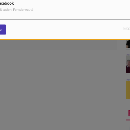
acebook
ilisation: Fonctionnalité
our commenter cet article
Prop
er
 CONNECTER