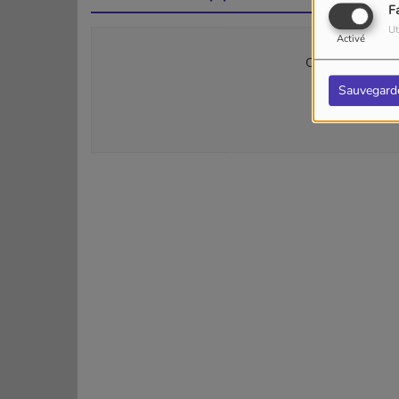
F
Ut
Activé
Connectez-vous p
Sauvegard
SE