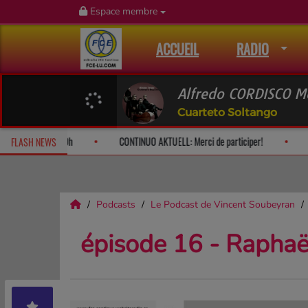
Espace membre
ACCUEIL
RADIO
Alfredo CORDISCO M
Cuarteto Soltango
ying Bach: le dimanche à 10h
CONTINUO AKTUELL: Merci de participer!
FLASH NEWS
Podcasts
Le Podcast de Vincent Soubeyran
épisode 16 - Raphaël