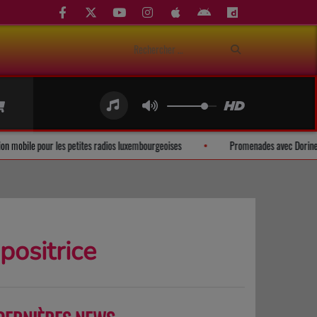
application mobile pour les petites radios luxembourgeoises
Promenades ave
positrice