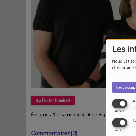
Les in
Nous utilison
et pour améli
Tout accep
Écouter le podcast
A
Ut
Activé
Écoutons "Le salon musical de Raphaëlle", les v
T
Ut
Activé
Commentaires(0)