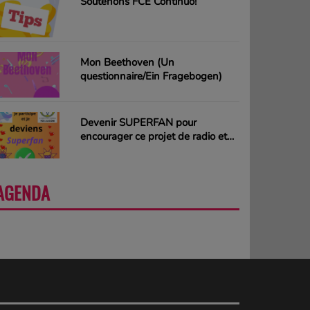
Soutenons FCE Continuo!
Mon Beethoven (Un
questionnaire/Ein Fragebogen)
Devenir SUPERFAN pour
encourager ce projet de radio et
gagner des CD ou des cartes
cadeaux
AGENDA
PLUS