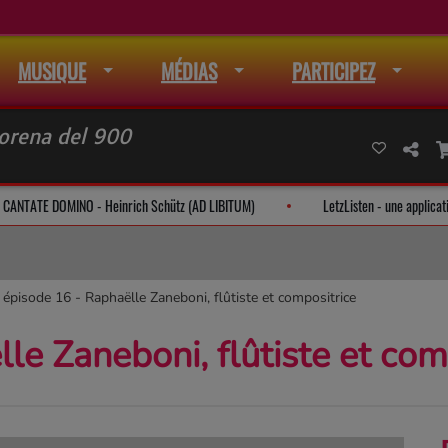
MUSIQUE
MÉDIAS
PARTICIPEZ
orena del 900
CANTATE DOMINO - Heinrich Schütz (AD LIBITUM)
LetzListen - une 
épisode 16 - Raphaëlle Zaneboni, flûtiste et compositrice
le Zaneboni, flûtiste et com