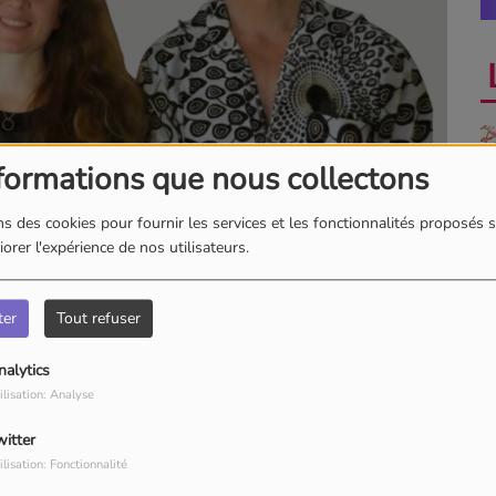
formations que nous collectons
s des cookies pour fournir les services et les fonctionnalités proposés s
orer l'expérience de nos utilisateurs.
Anecdotes
T
S
ter
Tout refuser
nalytics
ilisation: Analyse
endredis à 15h!
witter
La revue de cuisine
Dé
ilisation: Fonctionnalité
p