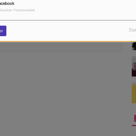
acebook
ilisation: Fonctionnalité
our commenter cet article
Prop
er
 CONNECTER