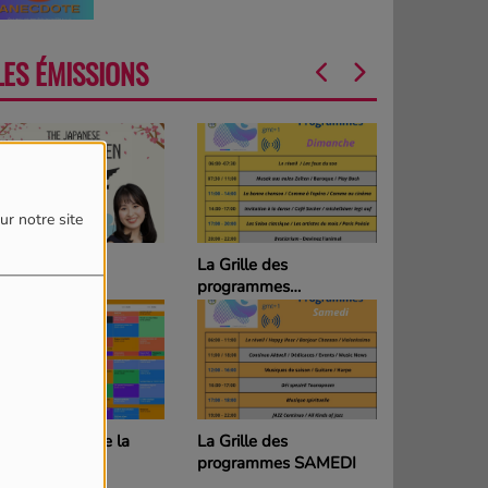
LES ÉMISSIONS
ur notre site
he Japanese
La Grille des
oundgarden
programmes
DIMANCHE
couvrons toute la
La Grille des
rogrammation
programmes SAMEDI