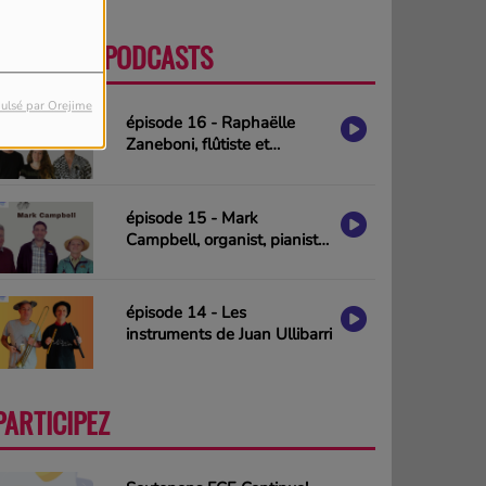
DERNIERS PODCASTS
PLUS
ulsé par Orejime
épisode 16 - Raphaëlle
Zaneboni, flûtiste et
compositrice
épisode 15 - Mark
Campbell, organist, pianist
& composer (interview in
english)
épisode 14 - Les
instruments de Juan Ullibarri
PARTICIPEZ
PLUS