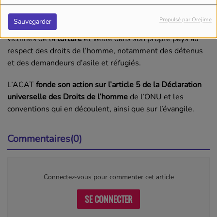
Écouter le podcast
Propulsé par Orejime
Sauvegarder
L’ACAT
s’oppose à la peine de mort
, intervient pour les
victimes de la
torture
et veille dans son propre pays au
respect des droits de l’homme, notamment des détenus
et des demandeurs d’asile et réfugiés.
L’ACAT
fonde son action sur l’article 5 de la Déclaration
universelle des Droits de l’homme
de l’ONU et les
conventions qui en découlent, ainsi que sur l’évangile.
Commentaires(0)
Connectez-vous pour commenter cet article
SE CONNECTER