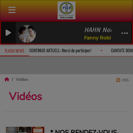
HAHN Nocturne e
Fanny Robilliard & P
e à 10h
CONTINUO AKTUELL: Merci de participer!
CANTATE DOMI
FLASH NEWS
Vidéos
RSS
Vidéos
* NOS RENDEZ-VOUS