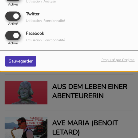
Utilisation: Analyse
RESSEMBLER
Activé
ALMA, CORAZÓN Y
Twitter
Utilisation: Fonctionnalité
VIDA - VALS PERUANO
Activé
(A. FLORES ALBÁN)
Facebook
Utilisation: Fonctionnalité
Activé
AMÉLIE
Propulsé par Orejime
Sauvegarder
AUS DEM LEBEN EINER
ABENTEURERIN
AVE MARIA (BENOIT
LETARD)