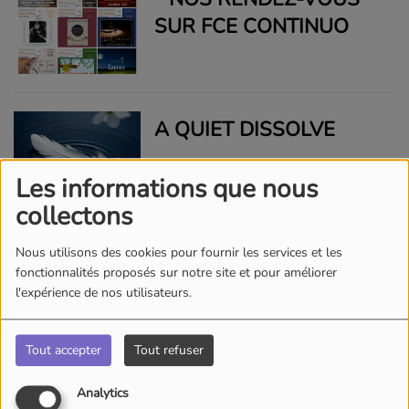
SUR FCE CONTINUO
A QUIET DISSOLVE
Les informations que nous
collectons
AD LIBITUM VÉINEN
Nous utilisons des cookies pour fournir les services et les
2024
fonctionnalités proposés sur notre site et pour améliorer
l'expérience de nos utilisateurs.
AJSB FEAT
Tout accepter
Tout refuser
BABOUCHKA -
Analytics
POUVOIR TE