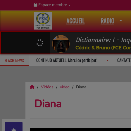
Espace membre
ACCUEIL
RADIO
Dictionnaire: I - Inq
Cédric & Bruno (FCE Co
h: le dimanche à 10h
CONTINUO AKTUELL: Merci de participer!
FLASH NEWS
Vidéos
video
Diana
Diana