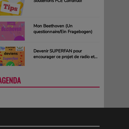
Soutenons FCE Continuo!
Mon Beethoven (Un
questionnaire/Ein Fragebogen)
Devenir SUPERFAN pour
encourager ce projet de radio et
gagner des CD ou des cartes
cadeaux
AGENDA
PLUS