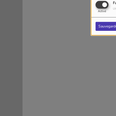
F
Ut
Activé
Sauvegard