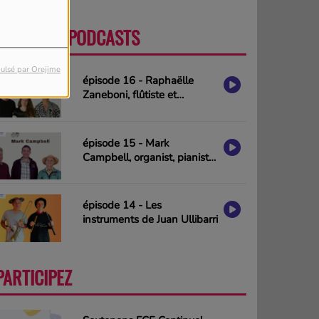
DERNIERS PODCASTS
PLUS
ulsé par Orejime
épisode 16 - Raphaëlle
Zaneboni, flûtiste et
compositrice
épisode 15 - Mark
Campbell, organist, pianist
& composer (interview in
english)
épisode 14 - Les
instruments de Juan Ullibarri
PARTICIPEZ
PLUS