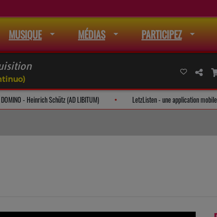
MUSIQUE
MÉDIAS
PARTICIPEZ
uisition
ntinuo)
CANTATE DOMINO - Heinrich Schütz (AD LIBITUM)
LetzListen - une applicat