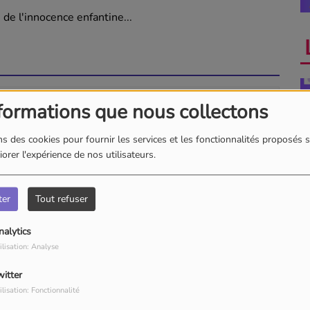
 de l'innocence enfantine...
formations que nous collectons
our commenter cet article
s des cookies pour fournir les services et les fonctionnalités proposés s
 CONNECTER
orer l'expérience de nos utilisateurs.
A
ter
Tout refuser
nalytics
ilisation: Analyse
witter
La
ilisation: Fonctionnalité