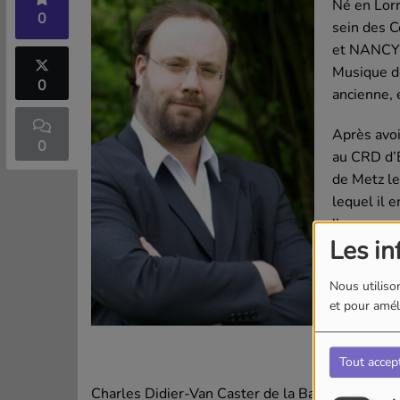
Né en Lor
0
sein des 
et NANCY, 
Musique de
0
ancienne, 
Après avoi
0
au CRD d’E
de Metz le
lequel il e
l’accompag
Les in
13 ans.
En 2022, i
Nous utilison
et pour améli
Rayonneme
Organiste 
Tout accep
de DIJON, 
Charles Didier-Van Caster de la Basilique du 