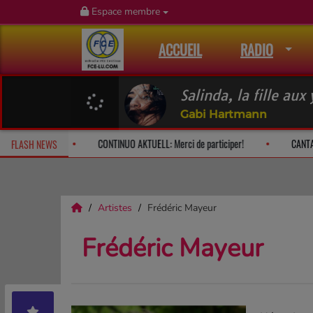
Espace membre
ACCUEIL
RADIO
Salinda, la fille aux
Gabi Hartmann
ach: le dimanche à 10h
CONTINUO AKTUELL: Merci de participer!
FLASH NEWS
Artistes
Frédéric Mayeur
Frédéric Mayeur