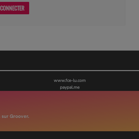
 CONNECTER
www.fce-lu.com
paypal.me