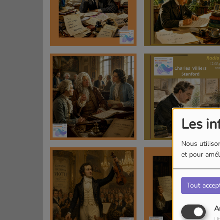
Les in
Nous utilison
et pour améli
Tout accep
A
Ut