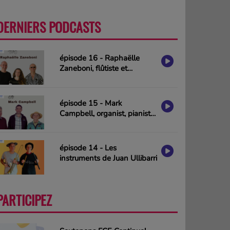
DERNIERS PODCASTS
PLUS
épisode 16 - Raphaëlle
Zaneboni, flûtiste et
compositrice
épisode 15 - Mark
Campbell, organist, pianist
& composer (interview in
english)
épisode 14 - Les
instruments de Juan Ullibarri
PARTICIPEZ
PLUS