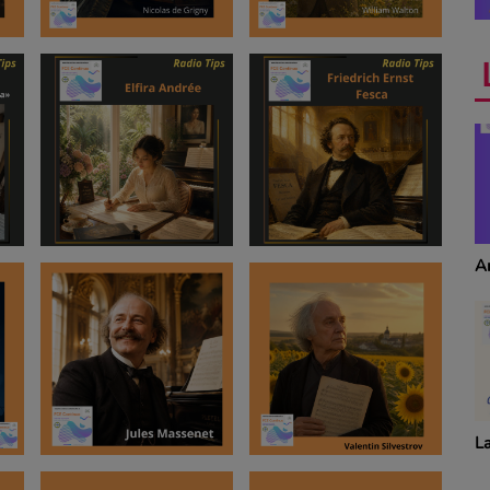
Anecdotes
T
S
La revue de cuisine
Dé
p