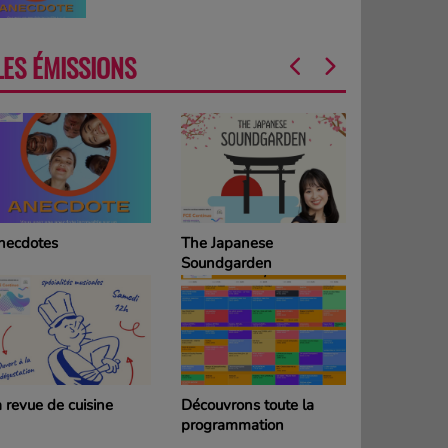
LES ÉMISSIONS
he Japanese
La Grille des
oundgarden
programmes
DIMANCHE
couvrons toute la
La Grille des
rogrammation
programmes SAMEDI