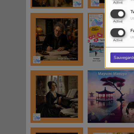
Activé
T
Ut
Activé
F
Ut
Activé
Sauvegard