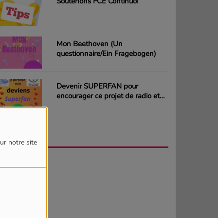
Soutenons FCE Continuo!
Mon Beethoven (Un
questionnaire/Ein Fragebogen)
Devenir SUPERFAN pour
encourager ce projet de radio et
gagner des CD ou des cartes
cadeaux
AGENDA
PLUS
ur notre site