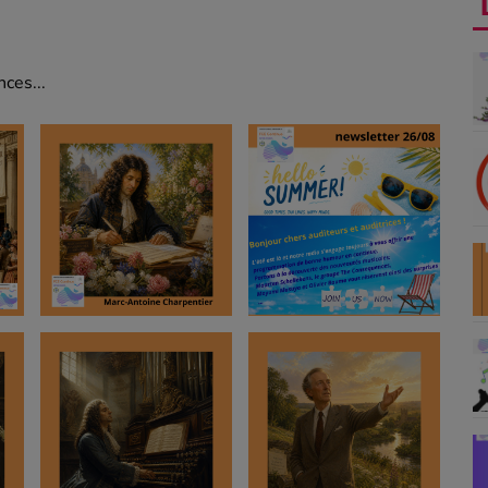
ces...