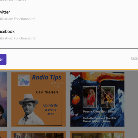
witter
ilisation: Fonctionnalité
acebook
ilisation: Fonctionnalité
Prop
er