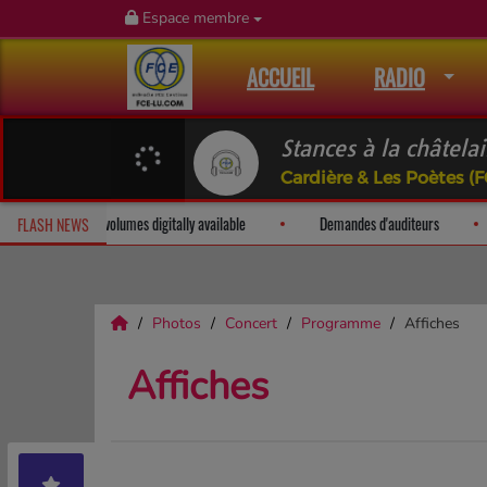
Espace membre
ACCUEIL
RADIO
Stances à la châtel
Cardière & Les Poètes (
The Art of Music: All 12 volumes digitally available
Demandes d'
FLASH NEWS
Photos
Concert
Programme
Affiches
Affiches