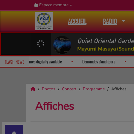
Espace membre
ACCUEIL
RADIO
Quiet Oriental Gard
Mayumi Masuya (Sound
The Art of Music: All 12 volumes digitally available
Demandes d'audi
FLASH NEWS
Photos
Concert
Programme
Affiches
Affiches