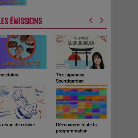
LES ÉMISSIONS
he Japanese
La Grille des
oundgarden
programmes
DIMANCHE
couvrons toute la
La Grille des
rogrammation
programmes SAMEDI