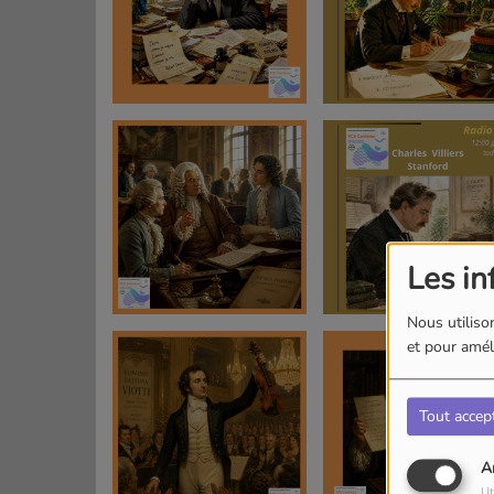
Les in
Nous utilison
et pour améli
Tout accep
A
Ut