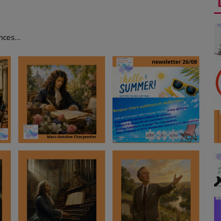
ces...