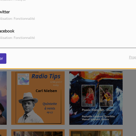
witter
ilisation: Fonctionnalité
acebook
ilisation: Fonctionnalité
Prop
er