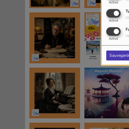
Activé
T
Ut
Activé
F
Ut
Activé
Sauvegard