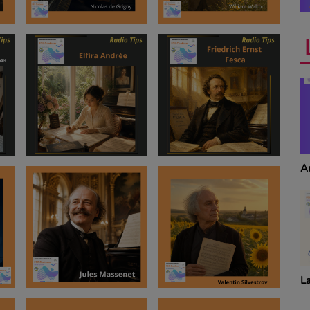
Anecdotes
T
S
La revue de cuisine
Dé
p