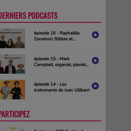
DERNIERS PODCASTS
PLUS
épisode 16 - Raphaëlle
Zaneboni, flûtiste et
compositrice
épisode 15 - Mark
Campbell, organist, pianist
& composer (interview in
english)
épisode 14 - Les
instruments de Juan Ullibarri
PARTICIPEZ
PLUS