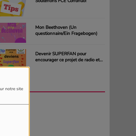
Soutenons FCE Continuo!
Mon Beethoven (Un
questionnaire/Ein Fragebogen)
Devenir SUPERFAN pour
encourager ce projet de radio et
gagner des CD ou des cartes
cadeaux
AGENDA
PLUS
ur notre site