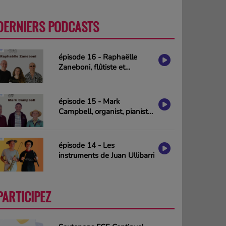
DERNIERS PODCASTS
PLUS
épisode 16 - Raphaëlle
Zaneboni, flûtiste et
compositrice
épisode 15 - Mark
Campbell, organist, pianist
& composer (interview in
english)
épisode 14 - Les
instruments de Juan Ullibarri
PARTICIPEZ
PLUS