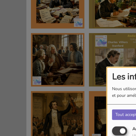
Les in
Nous utilison
et pour améli
Tout accep
A
Ut