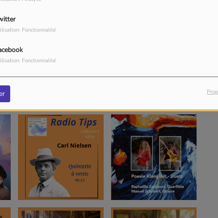
witter
ilisation: Fonctionnalité
acebook
ilisation: Fonctionnalité
Prop
er