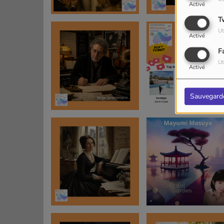
Activé
T
Ut
Activé
F
Ut
Activé
Sauvegard