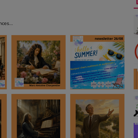
ces...