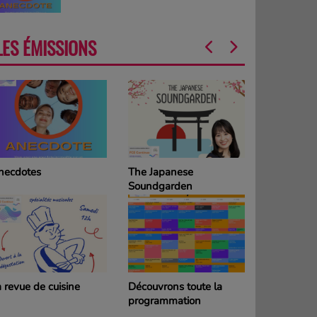
LES ÉMISSIONS
necdotes
The Japanese
La Grille d
Soundgarden
programm
DIMANCH
 revue de cuisine
Découvrons toute la
La Grille d
programmation
programm