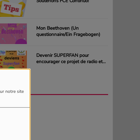
Soutenons FCE Continuo!
Mon Beethoven (Un
questionnaire/Ein Fragebogen)
Devenir SUPERFAN pour
encourager ce projet de radio et
gagner des CD ou des cartes
cadeaux
AGENDA
PLUS
ur notre site