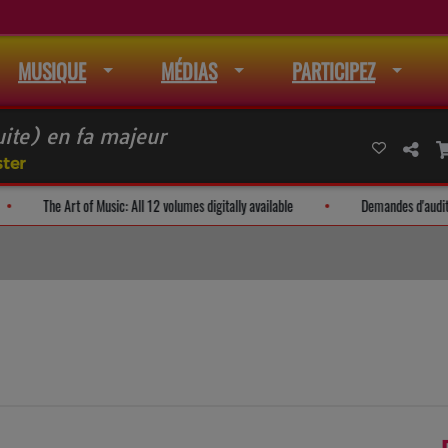
MUSIQUE
MÉDIAS
PARTICIPEZ
ite) en fa majeur
ter
iste de mail
The Art of Music: All 12 volumes digitally available