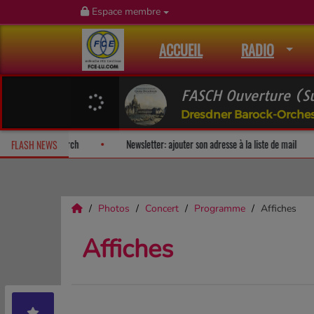
Espace membre
ACCUEIL
RADIO
FASCH Ouverture (Su
Dresdner Barock-Orches
ise!
Fan Releases & Merch
Newsletter: ajouter son adresse à la l
FLASH NEWS
Photos
Concert
Programme
Affiches
Affiches