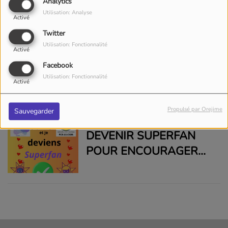
Analytics
CONTINUO!
Utilisation: Analyse
Activé
Twitter
Utilisation: Fonctionnalité
Activé
MON BEETHOVEN (UN
Facebook
Utilisation: Fonctionnalité
QUESTIONNAIRE/EIN
Activé
FRAGEBOGEN)
Propulsé par Orejime
Sauvegarder
DEVENIR SUPERFAN
POUR ENCOURAGER
CE PROJET DE RADIO
ET GAGNER DES CD OU
DES CARTES CADEAUX