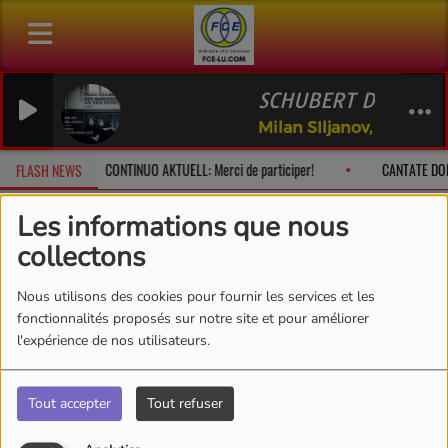
SCHUBERT Der Wand
Milan SIljanov, Nino Ch
he à 10h
CONTINUO AKTUELL: Merci de participer!
CANTATE DOM
FLASH NEWS
Les informations que nous
collectons
Jeux Concours
RSS
Nous utilisons des cookies pour fournir les services et les
Jeux Concours
fonctionnalités proposés sur notre site et pour améliorer
l'expérience de nos utilisateurs.
Tout accepter
Tout refuser
SOUTENONS FCE