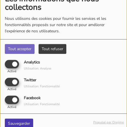
collectons
Nous utilisons des cookies pour fournir les services et les
fonctionnalités proposés sur notre site et pour améliorer
l'expérience de nos utilisateurs.
Tout accepter
Tout refuser
Analytics
Utilisation: Analyse
Activé
Twitter
Utilisation: Fonctionnalité
Activé
Facebook
Utilisation: Fonctionnalité
VENDREDI, DE 14:00 À 15:00
Activé
Propulsé par Orejime
Sauvegarder
We welcome Misaki Kobayashi and the new Japanese