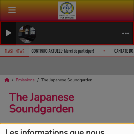
CAPPON
Anna Tor
che à 10h
CONTINUO AKTUELL: Merci de participer!
CANTATE DO
FLASH NEWS
Emissions
The Japanese Soundgarden
The Japanese
Soundgarden
Les informations que nous