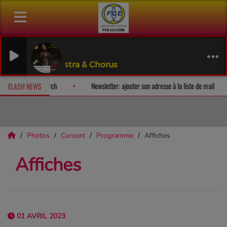
rchestra & Chorus
m-surprise!
Fan Releases & Merch
Newsletter: ajouter son adress
FLASH NEWS
Photos
Concert
Programme
Affiches
Affiches
01 AVRIL 2023