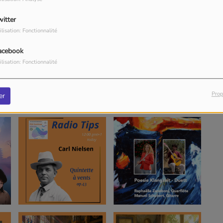
witter
ilisation: Fonctionnalité
acebook
ilisation: Fonctionnalité
Prop
er