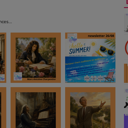
ces...