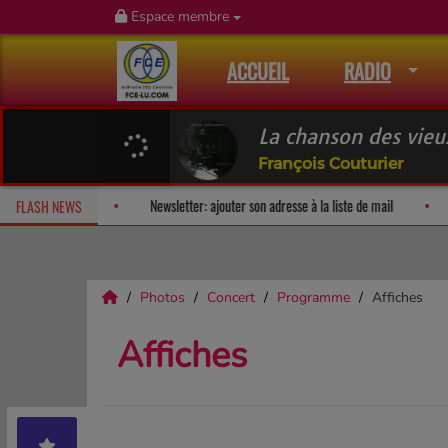
Espace membre
ACCUEIL
RADIO
La chanson des vie
François Couturier
Fan Releases & Merch
Newsletter: ajouter son adresse à la liste
FLASH NEWS
Photos
Concert
Programme
Affiches
Affiches