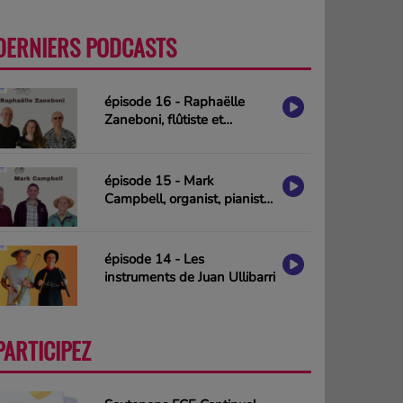
DERNIERS PODCASTS
PLUS
épisode 16 - Raphaëlle
Zaneboni, flûtiste et
compositrice
épisode 15 - Mark
Campbell, organist, pianist
& composer (interview in
english)
épisode 14 - Les
instruments de Juan Ullibarri
PARTICIPEZ
PLUS