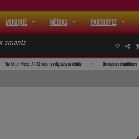
MUSIQUE
MÉDIAS
PARTICIPEZ
ux amants
 de mail
The Art of Music: All 12 volumes digitally available
Dema