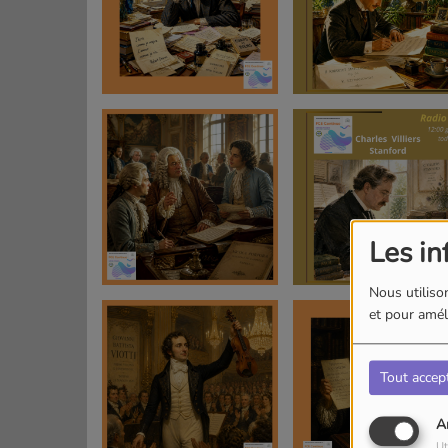
Les in
Nous utilison
et pour améli
Tout accep
A
Ut