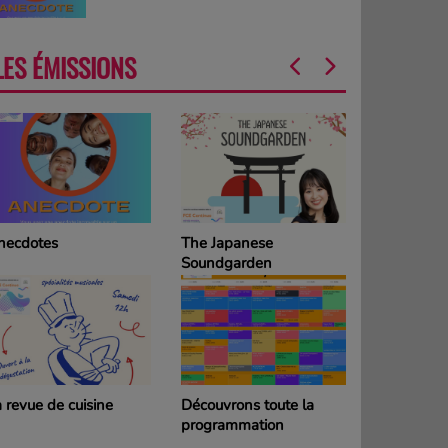
LES ÉMISSIONS
necdotes
The Japanese
La Grille d
Soundgarden
programm
DIMANCH
 revue de cuisine
Découvrons toute la
La Grille d
programmation
programm