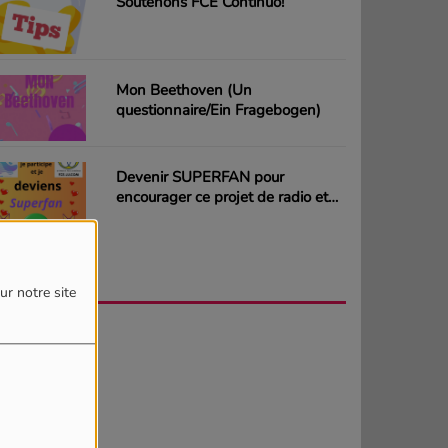
Soutenons FCE Continuo!
Mon Beethoven (Un
questionnaire/Ein Fragebogen)
Devenir SUPERFAN pour
encourager ce projet de radio et
gagner des CD ou des cartes
cadeaux
AGENDA
PLUS
ur notre site