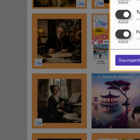
Activé
T
Ut
Activé
F
Ut
Activé
Sauvegard