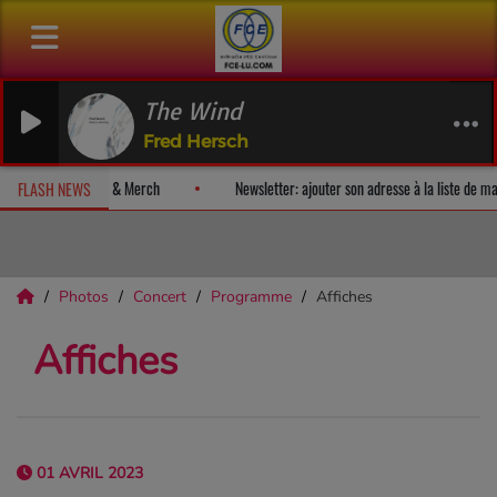
The Wind
Fred Hersch
un album-surprise!
Fan Releases & Merch
Newsletter: ajouter son
FLASH NEWS
Photos
Concert
Programme
Affiches
Affiches
01 AVRIL 2023