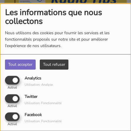
Les informations que nous
collectons
Nous utilisons des cookies pour fournir les services et les
fonctionnalités proposés sur notre site et pour améliorer
l'expérience de nos utilisateurs.
Tout accepter
Tout refuser
Analytics
Utilisation: Analyse
Activé
Twitter
Utilisation: Fonctionnalité
Activé
Facebook
Utilisation: Fonctionnalité
01 OCTOBRE 2025
Activé