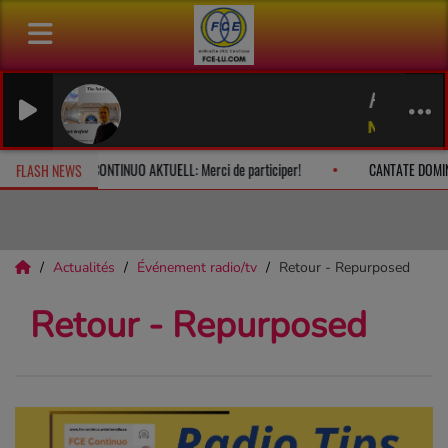
FRESCOBA
Mark Brafi
 à 10h
CONTINUO AKTUELL: Merci de participer!
CANTATE DOMIN
FLASH NEWS
Actualités
Événement radio/tv
Retour - Repurposed
Retour - Repurposed