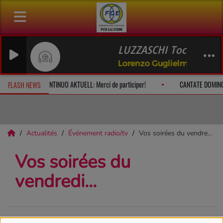
LUZZASCHI Toccata del
Lorenzo Guglielmo
à 10h
CONTINUO AKTUELL: Merci de participer!
CANTATE DOMINO
FLASH NEWS
Actualités
Événement radio/tv
Vos soirées du vendredi...
Vos soirées du
vendredi...