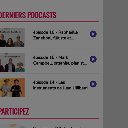
DERNIERS PODCASTS
PLUS
épisode 16 - Raphaëlle
Zaneboni, flûtiste et
compositrice
épisode 15 - Mark
Campbell, organist, pianist
& composer (interview in
english)
épisode 14 - Les
instruments de Juan Ullibarri
PARTICIPEZ
PLUS