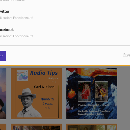
witter
ilisation: Fonctionnalité
acebook
ilisation: Fonctionnalité
Prop
er