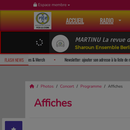
Espace membre
ACCUEIL
RADIO
MARTINU La revue d
Sharoun Ensemble Berl
bum-surprise!
Fan Releases & Merch
Newsletter: ajouter son adre
FLASH NEWS
Photos
Concert
Programme
Affiches
Affiches