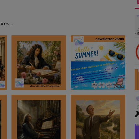
ces...