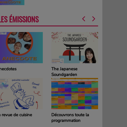
LES ÉMISSIONS
necdotes
The Japanese
La Grille d
Soundgarden
programm
DIMANCH
 revue de cuisine
Découvrons toute la
La Grille d
programmation
programm