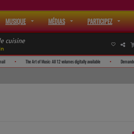
MUSIQUE
MÉDIAS
PARTICIPEZ
e cuisine
in
sse à la liste de mail
The Art of Music: All 12 volumes digitally available