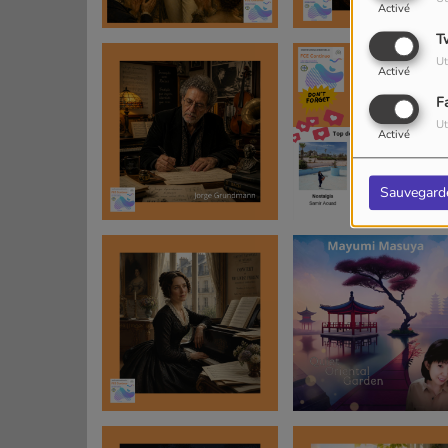
Activé
T
Ut
Activé
F
Ut
Activé
Sauvegard