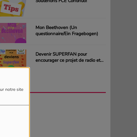
Soutenons FCE Continuo!
Mon Beethoven (Un
questionnaire/Ein Fragebogen)
Devenir SUPERFAN pour
encourager ce projet de radio et
gagner des CD ou des cartes
cadeaux
AGENDA
PLUS
ur notre site