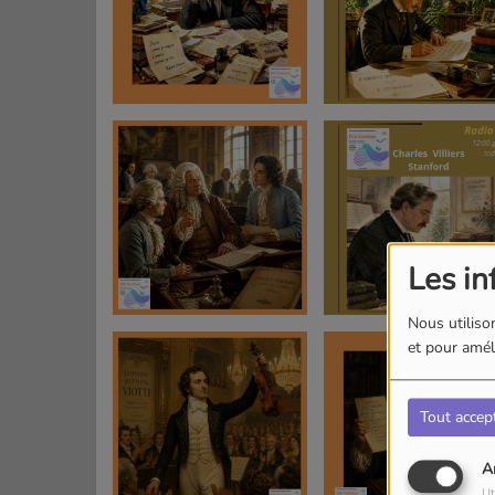
Les in
Nous utilison
et pour améli
Tout accep
A
Ut