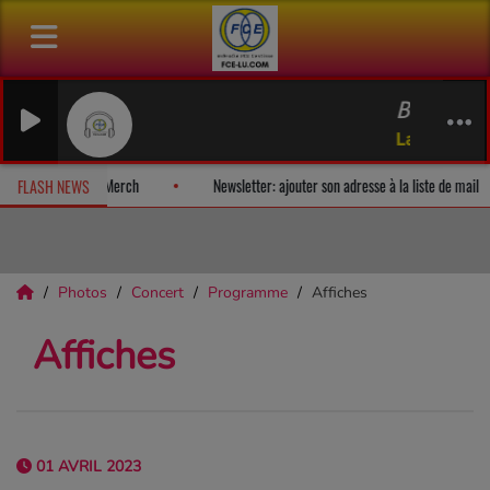
BRAHMS Herzlich tu
Laurent Jochum
lbum-surprise!
Fan Releases & Merch
Newsletter: ajouter son adr
FLASH NEWS
Photos
Concert
Programme
Affiches
Affiches
01 AVRIL 2023