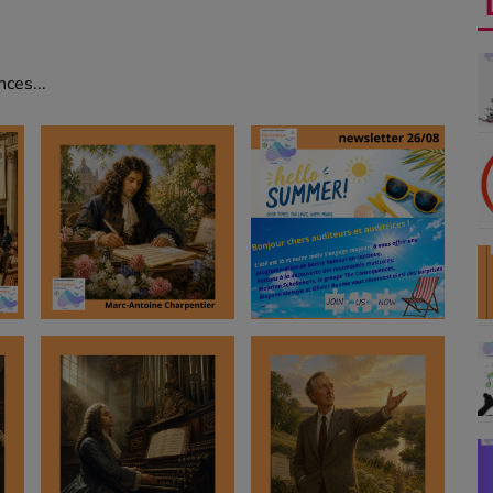
ces...