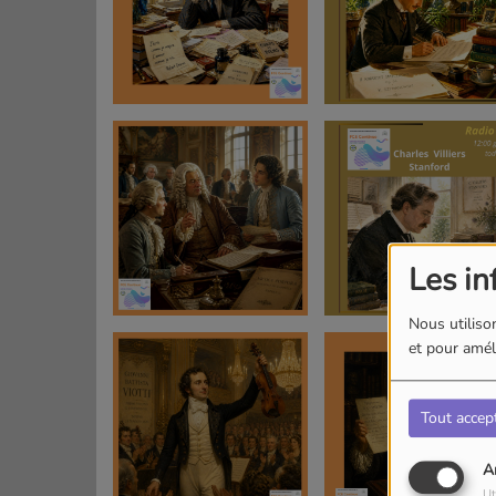
Les in
Nous utilison
et pour améli
Tout accep
A
Ut