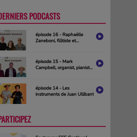
DERNIERS PODCASTS
PLUS
épisode 16 - Raphaëlle
Zaneboni, flûtiste et
compositrice
épisode 15 - Mark
Campbell, organist, pianist
& composer (interview in
english)
épisode 14 - Les
instruments de Juan Ullibarri
PARTICIPEZ
PLUS