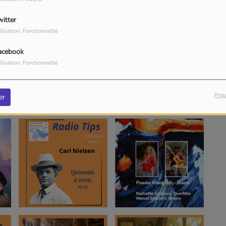
witter
ilisation: Fonctionnalité
acebook
ilisation: Fonctionnalité
Prop
er