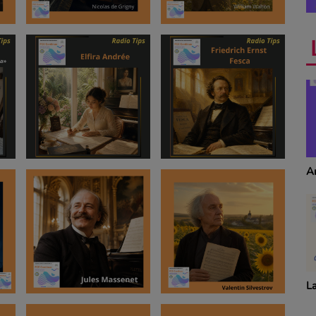
Anecdotes
T
S
La revue de cuisine
Dé
p