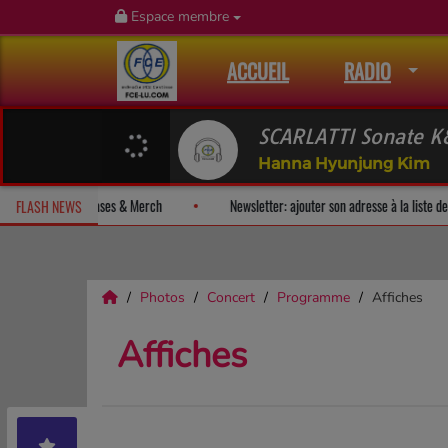
Espace membre
ACCUEIL
RADIO
SCARLATTI Sonate K
Hanna Hyunjung Kim
 album-surprise!
Fan Releases & Merch
Newsletter: ajouter son a
FLASH NEWS
Photos
Concert
Programme
Affiches
Affiches