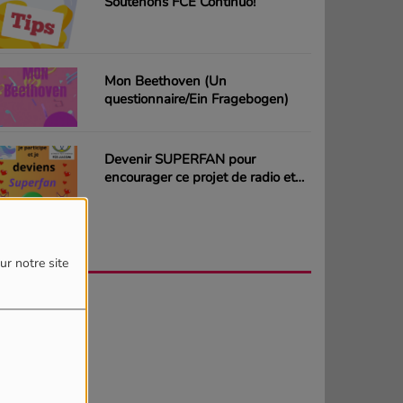
Soutenons FCE Continuo!
Mon Beethoven (Un
questionnaire/Ein Fragebogen)
Devenir SUPERFAN pour
encourager ce projet de radio et
gagner des CD ou des cartes
cadeaux
AGENDA
PLUS
ur notre site