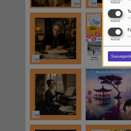
Activé
T
Ut
Activé
F
Ut
Activé
Sauvegard