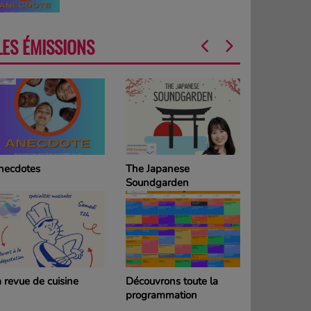
LES ÉMISSIONS
he Japanese
La Grille des
oundgarden
programmes
DIMANCHE
couvrons toute la
La Grille des
rogrammation
programmes SAMEDI