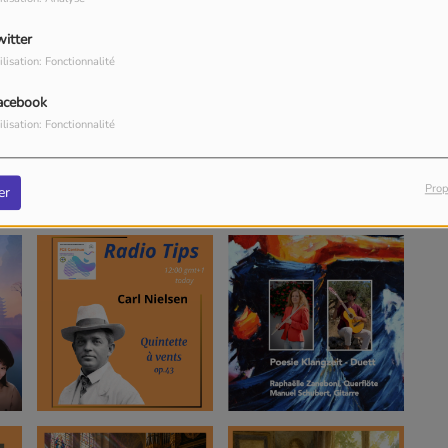
witter
ilisation: Fonctionnalité
acebook
ilisation: Fonctionnalité
Prop
er