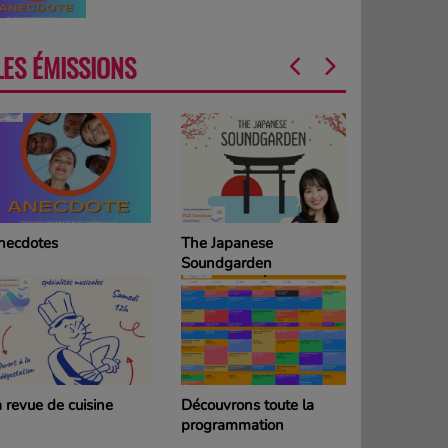
LES ÉMISSIONS
necdotes
The Japanese
La Grille d
Soundgarden
programm
DIMANCH
 revue de cuisine
Découvrons toute la
La Grille d
programmation
programm