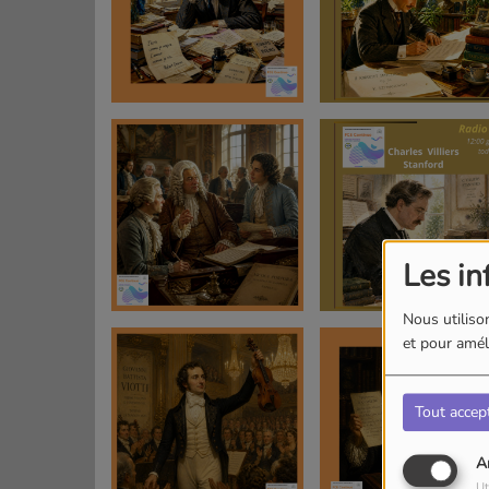
Les in
Nous utilison
et pour améli
Tout accep
A
Ut