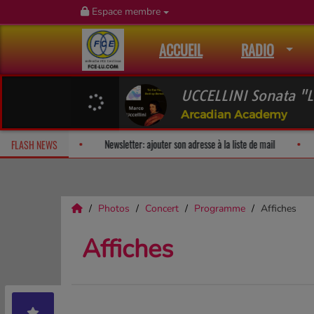
Espace membre
ACCUEIL
RADIO
UCCELLINI Sonata "L
Arcadian Academy
Fan Releases & Merch
Newsletter: ajouter son adresse à la liste 
FLASH NEWS
Photos
Concert
Programme
Affiches
Affiches