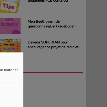
Soutenons FCE Continuo!
Mon Beethoven (Un
questionnaire/Ein Fragebogen)
Devenir SUPERFAN pour
encourager ce projet de radio et
gagner des CD ou des cartes
cadeaux
AGENDA
PLUS
ur notre site