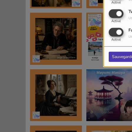
Activé
T
Ut
Activé
F
Ut
Activé
Sauvegard