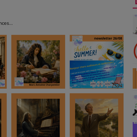
ces...