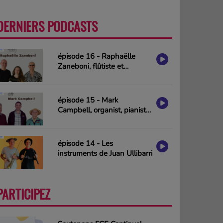
DERNIERS PODCASTS
PLUS
épisode 16 - Raphaëlle
Zaneboni, flûtiste et
compositrice
épisode 15 - Mark
Campbell, organist, pianist
& composer (interview in
english)
épisode 14 - Les
instruments de Juan Ullibarri
PARTICIPEZ
PLUS