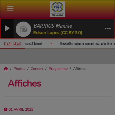
BARRIOS Maxixe
Edson Lopes (CC BY 3.0)
vez un album-surprise!
Fan Releases & Merch
Newsletter: ajouter
FLASH NEWS
Photos
Concert
Programme
Affiches
Affiches
01 AVRIL 2023