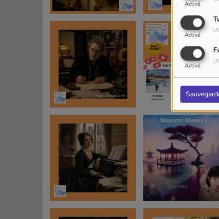
Activé
T
Ut
Activé
F
Ut
Activé
Sauvegard