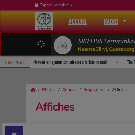
Espace membre
ACCUEIL
RADIO
SIBELIUS Lemminkai
Neeme Järvi, Goeteborg
Fan Releases & Merch
Newsletter: ajouter son adresse à la liste de mail
FLASH NEWS
Photos
Concert
Programme
Affiches
Affiches