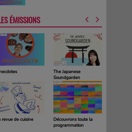
LES ÉMISSIONS
necdotes
The Japanese
La Grille d
Soundgarden
programm
DIMANCH
 revue de cuisine
Découvrons toute la
La Grille d
programmation
programm