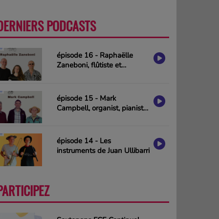
DERNIERS PODCASTS
PLUS
épisode 16 - Raphaëlle
Zaneboni, flûtiste et
compositrice
épisode 15 - Mark
Campbell, organist, pianist
& composer (interview in
english)
épisode 14 - Les
instruments de Juan Ullibarri
PARTICIPEZ
PLUS