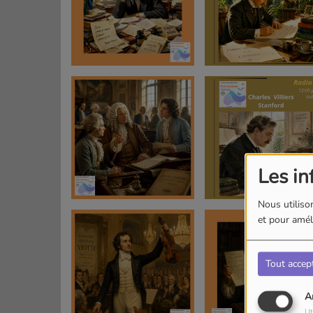
Les in
Nous utilison
et pour améli
Tout accep
A
Ut