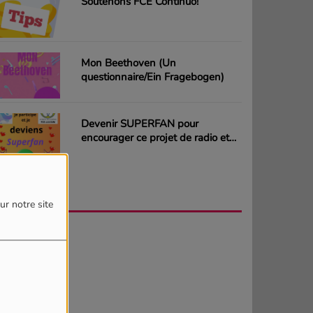
Soutenons FCE Continuo!
Mon Beethoven (Un
questionnaire/Ein Fragebogen)
Devenir SUPERFAN pour
encourager ce projet de radio et
gagner des CD ou des cartes
cadeaux
AGENDA
PLUS
ur notre site