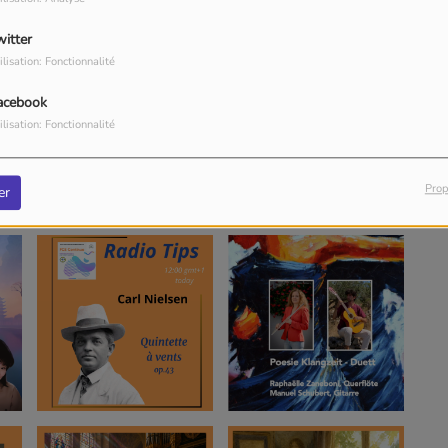
witter
ilisation: Fonctionnalité
acebook
ilisation: Fonctionnalité
Prop
er