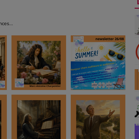
ces...