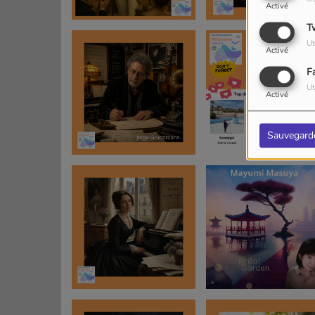
Activé
T
Ut
Activé
F
Ut
Activé
Sauvegard