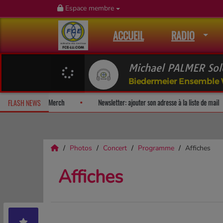
Espace membre
ACCUEIL
RADIO
Michael PALMER Sol
Biedermeier Ensemble
urprise!
Fan Releases & Merch
Newsletter: ajouter son adresse à
FLASH NEWS
Photos
Concert
Programme
Affiches
Affiches