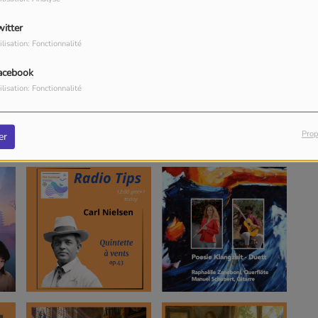
witter
ilisation: Fonctionnalité
acebook
ilisation: Fonctionnalité
Prop
er