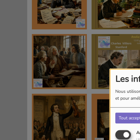
Les in
Nous utilison
et pour améli
Tout accep
A
Ut