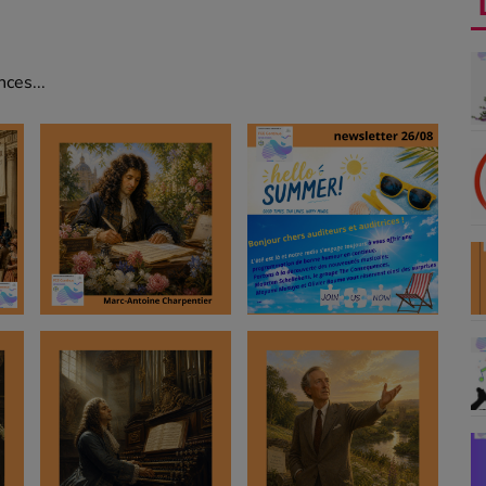
ces...