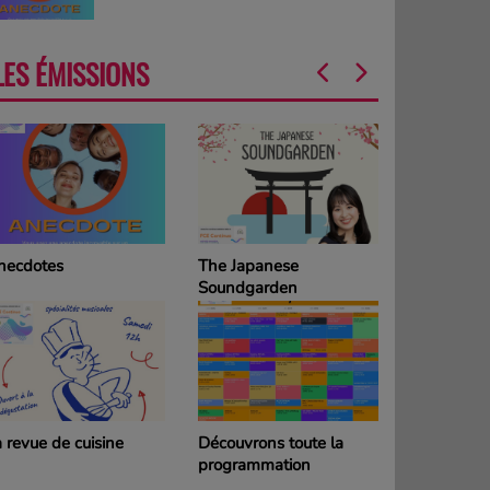
LES ÉMISSIONS
necdotes
The Japanese
La Grille d
Soundgarden
programm
DIMANCH
 revue de cuisine
Découvrons toute la
La Grille d
programmation
programm