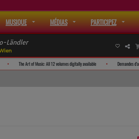
MUSIQUE
MÉDIAS
PARTICIPEZ
o-Ländler
 Wien
 la liste de mail
The Art of Music: All 12 volumes digitally available