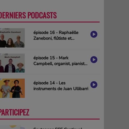
DERNIERS PODCASTS
PLUS
épisode 16 - Raphaëlle
Zaneboni, flûtiste et
compositrice
épisode 15 - Mark
Campbell, organist, pianist
& composer (interview in
english)
épisode 14 - Les
instruments de Juan Ullibarri
PARTICIPEZ
PLUS