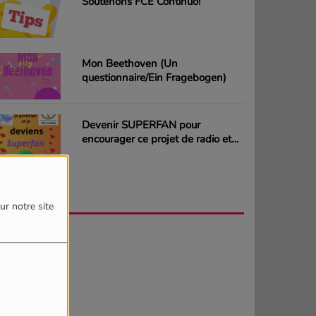
Soutenons FCE Continuo!
Mon Beethoven (Un
questionnaire/Ein Fragebogen)
Devenir SUPERFAN pour
encourager ce projet de radio et
gagner des CD ou des cartes
cadeaux
AGENDA
PLUS
ur notre site