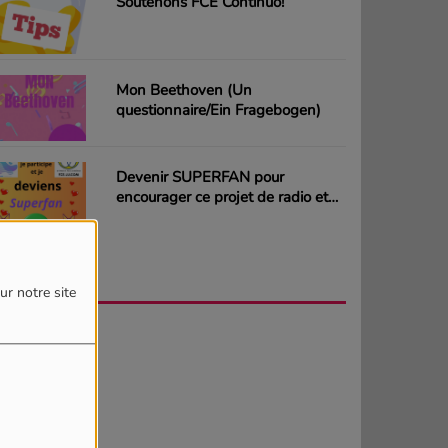
Soutenons FCE Continuo!
Mon Beethoven (Un
questionnaire/Ein Fragebogen)
Devenir SUPERFAN pour
encourager ce projet de radio et
gagner des CD ou des cartes
cadeaux
AGENDA
PLUS
ur notre site