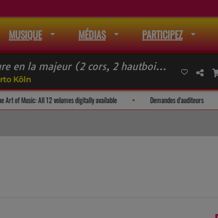
MUSIQUE
MÉDIAS
PARTICIPEZ
MYSLIVECEK Ouverture en la majeur (2 cors, 2 hautbois & cordes)
rto Köln
il
The Art of Music: All 12 volumes digitally available
Demandes 