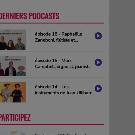
DERNIERS PODCASTS
PLUS
épisode 16 - Raphaëlle
Zaneboni, flûtiste et
compositrice
épisode 15 - Mark
Campbell, organist, pianist
& composer (interview in
english)
épisode 14 - Les
instruments de Juan Ullibarri
PARTICIPEZ
PLUS