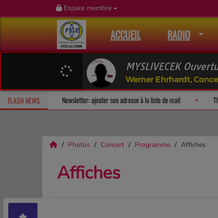
Espace membre
ACCUEIL
RADIO
Werner Ehrhardt, Conce
Fan Releases & Merch
Newsletter: ajouter son adresse à la liste de ma
FLASH NEWS
Photos
Concert
Programme
Affiches
Affiches