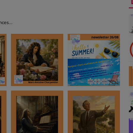
ces...