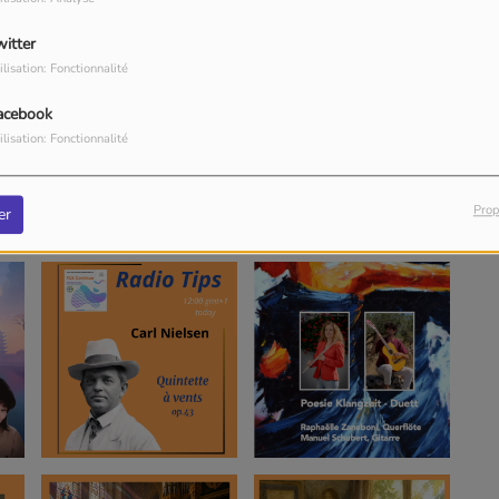
witter
ilisation: Fonctionnalité
acebook
ilisation: Fonctionnalité
Prop
er