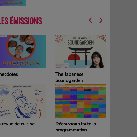
LES ÉMISSIONS
necdotes
The Japanese
La Grille d
Soundgarden
programm
DIMANCH
 revue de cuisine
Découvrons toute la
La Grille d
programmation
programm