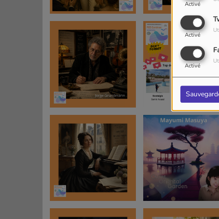
Activé
T
Ut
Activé
F
Ut
Activé
Sauvegard