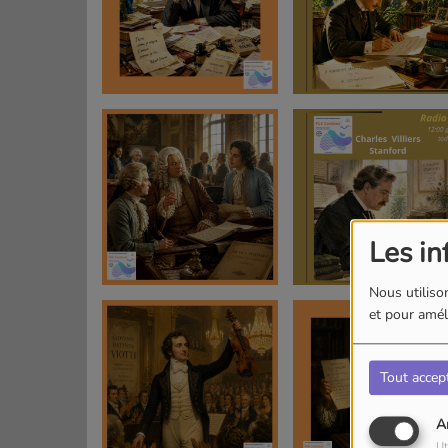
Les in
Nous utilison
et pour améli
Tout accep
A
Ut