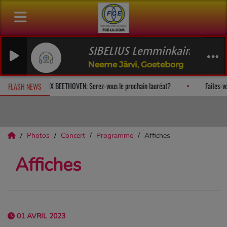
SIBELIUS Lemminkainen Suite: (2) Le c
Neeme Järvi, Goeteborg
Modern Classics
PRIX BEETHOVEN: Serez-vous le prochain lauréa
FLASH NEWS
Photos
Concert
Programme
Affiches
Affiches
01 AVRIL 2023