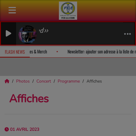
eated»
z un album-surprise!
Fan Releases & Merch
Newsletter: ajouter s
FLASH NEWS
Photos
Concert
Programme
Affiches
Affiches
01 AVRIL 2023