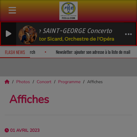
er de SAINT-GEORGE Concerto violon no 5 en la
 Victor Sicard, Orchestre de l'Opéra Royal
surprise!
Fan Releases & Merch
Newsletter: ajouter son adresse 
FLASH NEWS
Photos
Concert
Programme
Affiches
Affiches
01 AVRIL 2023